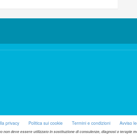
lla privacy
Politica sui cookie
Termini e condizioni
Avviso l
uo non deve essere utilizzato in sostituzione di consulenze, diagnosi o terapie m