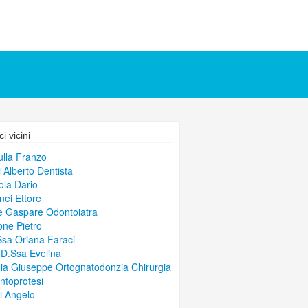
i vicini
lla Franzo
i Alberto Dentista
ola Dario
nei Ettore
 Gaspare Odontoiatra
ne Pietro
Ssa Oriana Faraci
 D.Ssa Evelina
ia Giuseppe Ortognatodonzia Chirurgia
antoprotesi
si Angelo