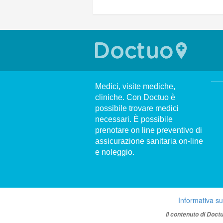
Medici, visite mediche,
cliniche. Con Doctuo è
possibile trovare medici
necessari. È possibile
prenotare on line preventivo di
assicurazione sanitaria on-line
e noleggio.
Informativa su
Il contenuto di Doct