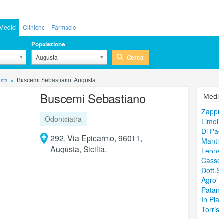
Medici
Cliniche
Farmacie
Popolazione
Cerca
Augusta
usta
Buscemi Sebastiano. Augusta
Buscemi Sebastiano
Medic
Zappu
Odontoiatra
Limol
Di Pa
292, Via Epicarmo, 96011,
Manti
Augusta, Sicilia.
Leone
Casso
Dott.
Agro'
Patan
In Pl
Torri