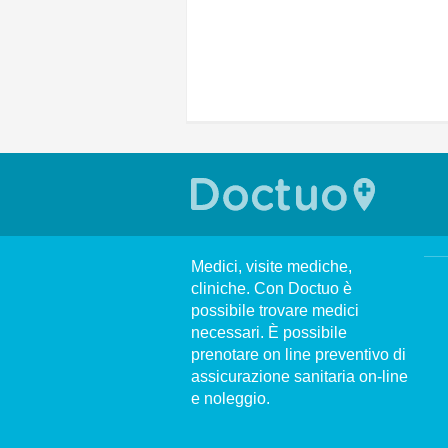
Medici, visite mediche,
cliniche. Con Doctuo è
possibile trovare medici
necessari. È possibile
prenotare on line preventivo di
assicurazione sanitaria on-line
e noleggio.