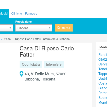
Medici
Cliniche
Farmacie
Popolazione
Cerca
Bibbona
Casa Di Riposo Carlo Fattori. Infermiere a Bibbona
Casa Di Riposo Carlo
Medic
Fattori
Parol
08/02
Cerve
Odontoiatra
Infermiere
Tonel
43, V. Delle Mura, 57020,
Tapp
Vestr
Bibbona, Toscana.
Costa
Cianc
Parri
Buonc
Mond