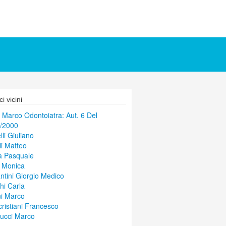
i vicini
i Marco Odontoiatra: Aut. 6 Del
/2000
lli Giuliano
li Matteo
a Pasquale
i Monica
ntini Giorgio Medico
hi Carla
ni Marco
ristiani Francesco
ucci Marco