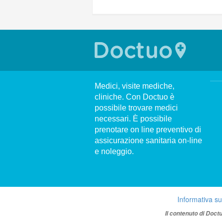
Medici, visite mediche,
cliniche. Con Doctuo è
possibile trovare medici
necessari. È possibile
prenotare on line preventivo di
assicurazione sanitaria on-line
e noleggio.
Informativa su
Il contenuto di Doct