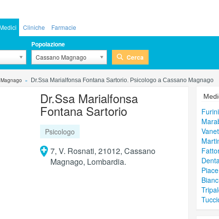
Medici
Cliniche
Farmacie
Popolazione
Cerca
Cassano Magnago
o Magnago
Dr.Ssa Marialfonsa Fontana Sartorio. Psicologo a Cassano Magnago
Dr.Ssa Marialfonsa
Medic
Fontana Sartorio
Furin
Marab
Vanet
Psicologo
Marti
7, V. Rosnati, 21012, Cassano
Fattor
Denta
Magnago, Lombardia.
Piace
Bianc
Tripa
Tucci