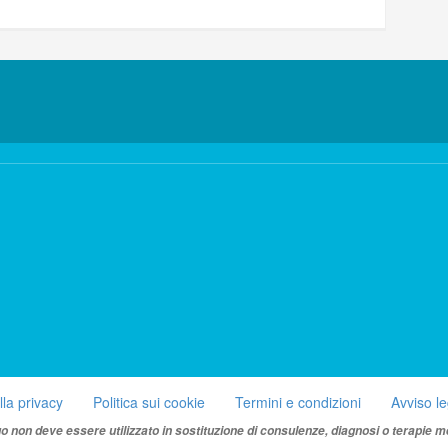
lla privacy
Politica sui cookie
Termini e condizioni
Avviso l
uo non deve essere utilizzato in sostituzione di consulenze, diagnosi o terapie m