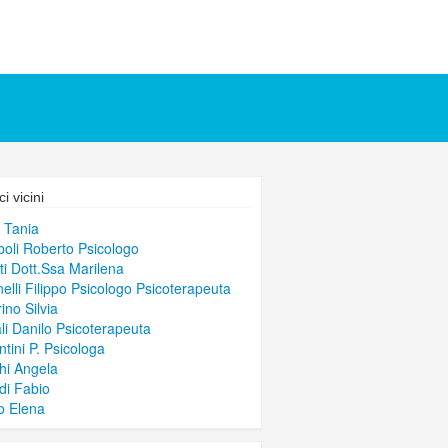
i vicini
i Tania
oli Roberto Psicologo
ti Dott.Ssa Marilena
nelli Filippo Psicologo Psicoterapeuta
ino Silvia
li Danilo Psicoterapeuta
ntini P. Psicologa
hi Angela
ldi Fabio
o Elena