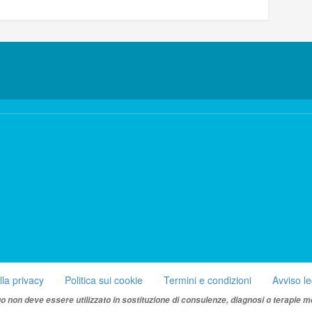
lla privacy
Politica sui cookie
Termini e condizioni
Avviso l
uo non deve essere utilizzato in sostituzione di consulenze, diagnosi o terapie m