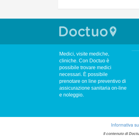
Medici, visite mediche,
cliniche. Con Doctuo è
possibile trovare medici
necessari. È possibile
prenotare on line preventivo di
assicurazione sanitaria on-line
e noleggio.
Informativa su
Il contenuto di Doct