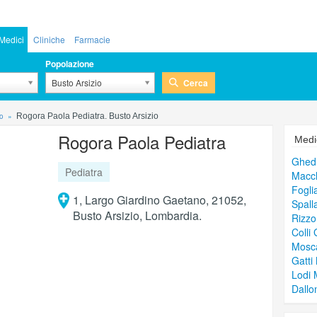
Medici
Cliniche
Farmacie
Popolazione
Cerca
Busto Arsizio
io
Rogora Paola Pediatra. Busto Arsizio
Rogora Paola Pediatra
Medic
Ghed
Pediatra
Macch
Fogli
1, Largo Giardino Gaetano, 21052,
Spall
Busto Arsizio, Lombardia.
Rizzo
Colli
Mosca
Gatti
Lodi 
Dallo