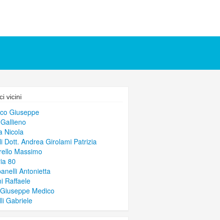
i vicini
co Giuseppe
 Gallieno
a Nicola
li Dott. Andrea Girolami Patrizia
ello Massimo
ria 80
nelli Antonietta
ni Raffaele
 Giuseppe Medico
li Gabriele