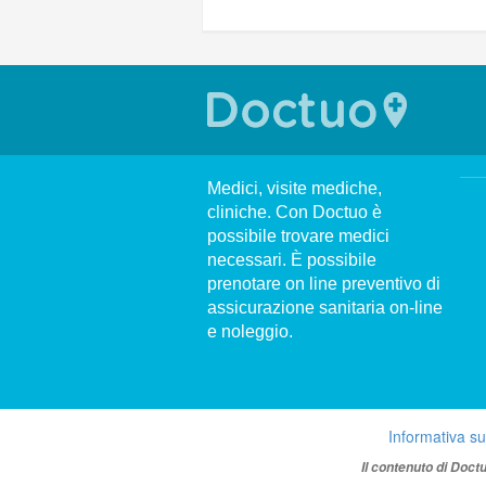
Medici, visite mediche,
cliniche. Con Doctuo è
possibile trovare medici
necessari. È possibile
prenotare on line preventivo di
assicurazione sanitaria on-line
e noleggio.
Informativa su
Il contenuto di Doct