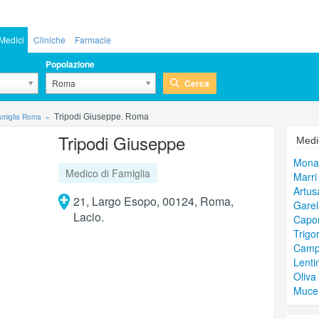
Medici
Cliniche
Farmacie
Popolazione
Cerca
Roma
famiglia Roma
Tripodi Giuseppe. Roma
Tripodi Giuseppe
Medic
Mona
Medico di Famiglia
Marri
Artus
21, Largo Esopo, 00124, Roma,
Garel
Lacio.
Capor
Trigo
Campa
Lenti
Oliva
Mucel