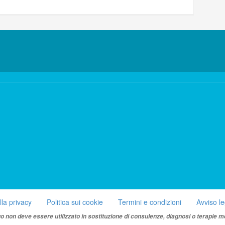
lla privacy
Politica sui cookie
Termini e condizioni
Avviso l
uo non deve essere utilizzato in sostituzione di consulenze, diagnosi o terapie m