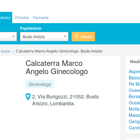
Medici
Cliniche
Farmacie
Popolazione
Cerca
Busto Arsizio
 Arsizio
Calcaterra Marco Angelo Ginecologo. Busto Arsizio
Calcaterra Marco
Medic
Angelo Ginecologo
Aspes
Balza
Re Ma
Ginecologo
Gusso
2, Via Burigozzi, 21052, Busto
Borsa
Gusso
Arsizio, Lombardia.
Molla
Massi
Gang
Canet