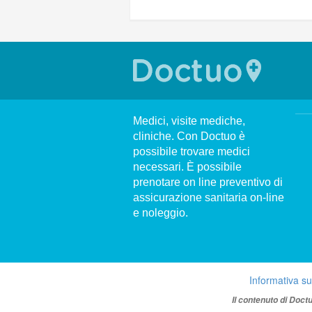
Medici, visite mediche,
cliniche. Con Doctuo è
possibile trovare medici
necessari. È possibile
prenotare on line preventivo di
assicurazione sanitaria on-line
e noleggio.
Informativa su
Il contenuto di Doct