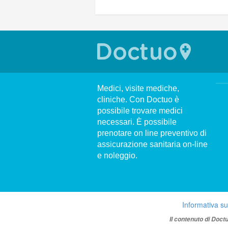
Medici, visite mediche,
cliniche. Con Doctuo è
possibile trovare medici
necessari. È possibile
prenotare on line preventivo di
assicurazione sanitaria on-line
e noleggio.
Informativa su
Il contenuto di Doct