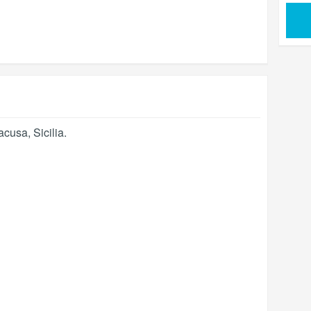
racusa
,
Sicilia
.