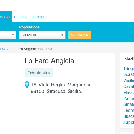
Medici
Cliniche
Farmacie
Popolazione
Cerca
Siracusa
cusa
Lo Faro Angiola. Siracusa
Lo Faro Angiola
Medic
Tring
Odontoiatra
Iaci 
Vasil
15, Viale Regina Margherita,
Caval
96100, Siracusa, Sicilia.
Macc
Palme
Amato
Leona
Busce
Zappu