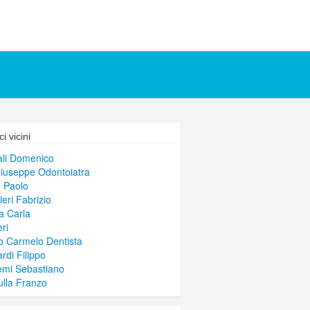
i vicini
ali Domenico
Giuseppe Odontoiatra
e Paolo
ieri Fabrizio
a Carla
ri
 Carmelo Dentista
rdi Filippo
mi Sebastiano
lla Franzo