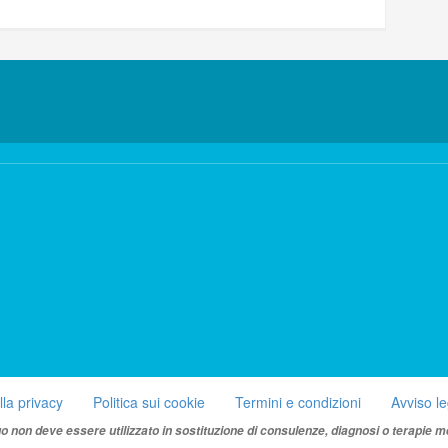
lla privacy
Politica sui cookie
Termini e condizioni
Avviso l
uo non deve essere utilizzato in sostituzione di consulenze, diagnosi o terapie m