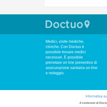
Medici, visite mediche,
cliniche. Con Doctuo è
possibile trovare medici
necessari. È possibile
prenotare on line preventivo di
assicurazione sanitaria on-line
e noleggio.
Informativa su
Il contenuto di Doct