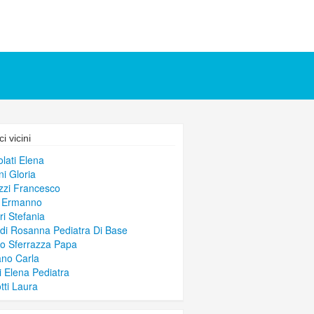
i vicini
lati Elena
ni Gloria
zi Francesco
i Ermanno
ri Stefania
di Rosanna Pediatra Di Base
o Sferrazza Papa
ano Carla
i Elena Pediatra
tti Laura