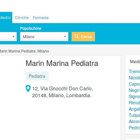
Medici
Cliniche
Farmacie
Popolazione
Cerca
Milano
arin Marina Pediatra. Milano
Marin Marina Pediatra
Medic
Tremo
Pediatra
Nicoli
Capoz
12, Via Gnocchi Don Carlo,
Negr
20148, Milano, Lombardia.
Signo
Rimol
Angel
Tulip
Aimin
Pedro