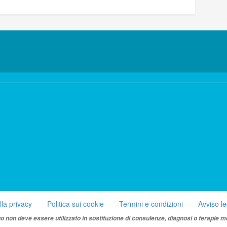
lla privacy
Politica sui cookie
Termini e condizioni
Avviso l
uo non deve essere utilizzato in sostituzione di consulenze, diagnosi o terapie m