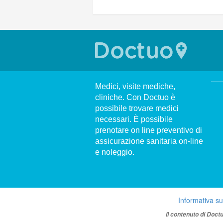
Medici, visite mediche,
cliniche. Con Doctuo è
possibile trovare medici
necessari. È possibile
prenotare on line preventivo di
assicurazione sanitaria on-line
e noleggio.
Informativa su
Il contenuto di Doct