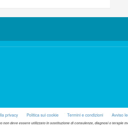
lla privacy
Politica sui cookie
Termini e condizioni
Avviso l
uo non deve essere utilizzato in sostituzione di consulenze, diagnosi o terapie m