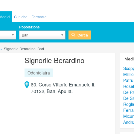
Medici
Cliniche
Farmacie
Popolazione
Cerca
Bari
Signorile Berardino. Bari
Signorile Berardino
Medic
Scopp
Odontoiatra
Milill
Patru
60, Corso Vittorio Emanuele Ii,
Rosel
70122, Bari, Apulia.
De P
De Sa
Rogli
Ferr
Micun
Andri