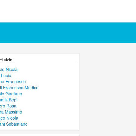
i vicini
io Nicola
o Lucio
no Francesco
li Francesco Medico
alo Gaetano
ntis Bepi
ero Rosa
ara Massimo
co Nicola
ani Sebastiano