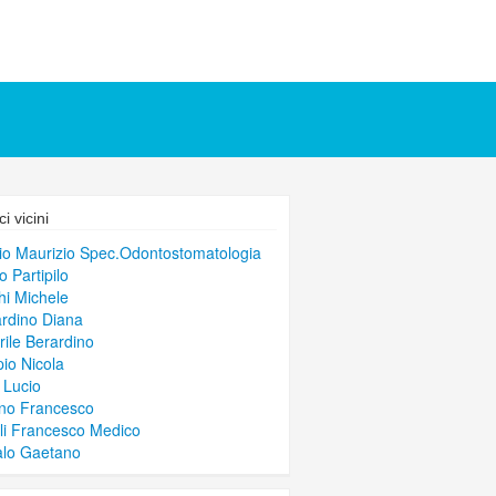
i vicini
io Maurizio Spec.Odontostomatologia
o Partipilo
i Michele
rdino Diana
rile Berardino
io Nicola
o Lucio
no Francesco
li Francesco Medico
alo Gaetano