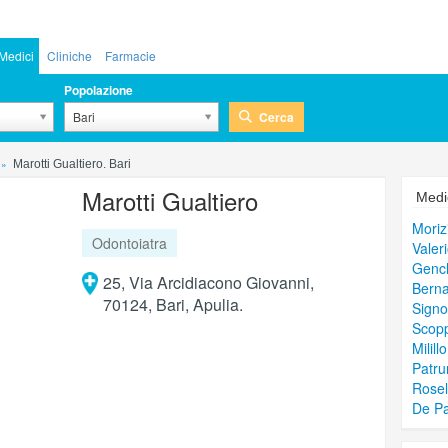
Medici
Cliniche
Farmacie
Popolazione
Cerca
Bari
Marotti Gualtiero. Bari
Marotti Gualtiero
Medic
Moriz
Odontoiatra
Valeri
Gench
25, Via Arcidiacono Giovanni,
Berna
70124, Bari, Apulia.
Signo
Scopp
Milill
Patru
Rosel
De P