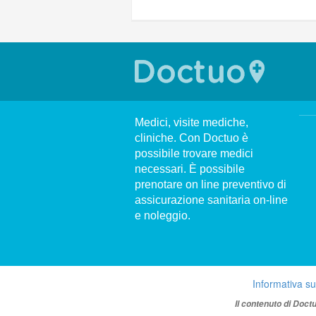
Medici, visite mediche,
cliniche. Con Doctuo è
possibile trovare medici
necessari. È possibile
prenotare on line preventivo di
assicurazione sanitaria on-line
e noleggio.
Informativa su
Il contenuto di Doct