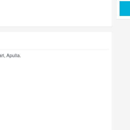
ri
,
Apulia
.