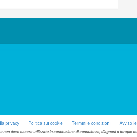
lla privacy
Politica sui cookie
Termini e condizioni
Avviso l
uo non deve essere utilizzato in sostituzione di consulenze, diagnosi o terapie m